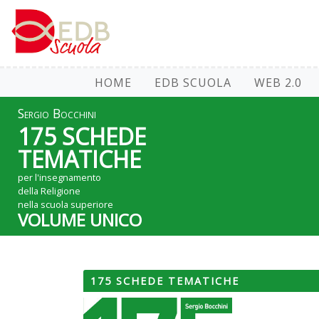
HOME
EDB SCUOLA
WEB 2.0
Sergio Bocchini
175 SCHEDE
TEMATICHE
per l'insegnamento
della Religione
nella scuola superiore
VOLUME UNICO
175 SCHEDE TEMATICHE