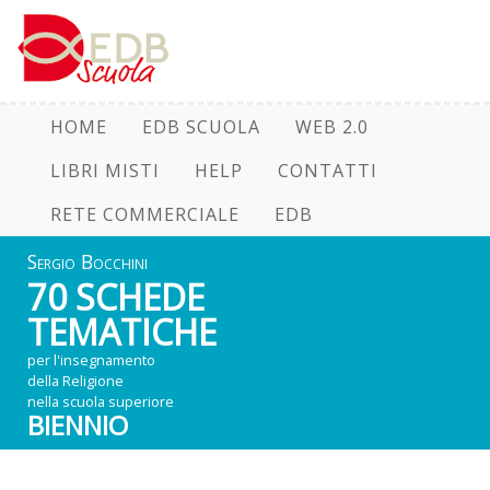
HOME
EDB SCUOLA
WEB 2.0
LIBRI MISTI
HELP
CONTATTI
RETE COMMERCIALE
EDB
Sergio Bocchini
70 SCHEDE
TEMATICHE
per l'insegnamento
della Religione
nella scuola superiore
BIENNIO