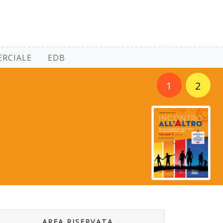
RCIALE
EDB
1
2
AREA RISERVATA