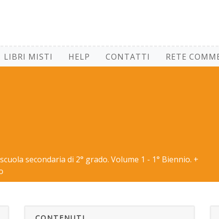
LIBRI MISTI
HELP
CONTATTI
RETE COMME
 scuola secondaria di 2° grado. Volume 1 - 1° Biennio. +
o
CONTENUTI