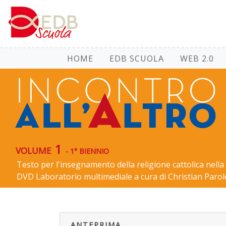
HOME
EDB SCUOLA
WEB 2.0
volume 1
- 1° BIENNIO
Testo per l'insegnamento della religione cattolica nella
DVD Laboratorio multimediale a cura di Christian Parol
ANTEPRIMA